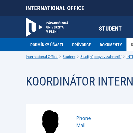
INTERNATIONAL OFFICE
STUDENT
PODMÍNKY ÚČASTI
PRŮVODCE
DOKUMENTY
International Office
Student
Studijní pobyt v zahraničí
INT
KOORDINÁTOR INTERN
Phone
Mail