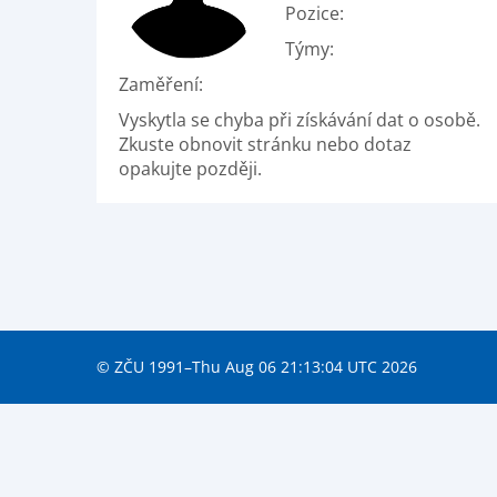
Pozice:
Týmy:
Zaměření:
Vyskytla se chyba při získávání dat o osobě.
Zkuste obnovit stránku nebo dotaz
opakujte později.
© ZČU 1991–Thu Aug 06 21:13:04 UTC 2026