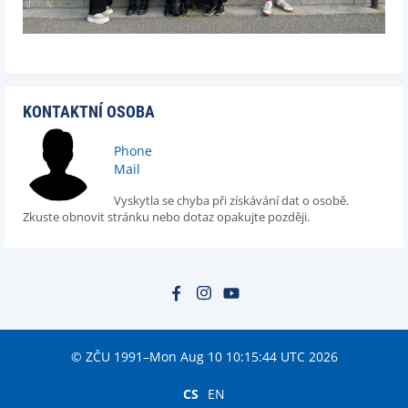
KONTAKTNÍ OSOBA
Phone
Mail
Vyskytla se chyba při získávání dat o osobě.
Zkuste obnovit stránku nebo dotaz opakujte později.
© ZČU 1991–Mon Aug 10 10:15:44 UTC 2026
CS
EN