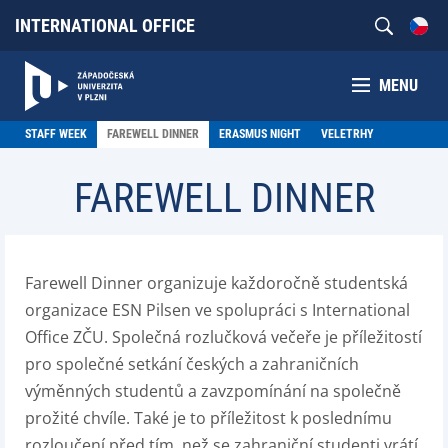
INTERNATIONAL OFFICE
MENU
STAFF WEEK
FAREWELL DINNER
ERASMUS NIGHT
VELETRHY
FAREWELL DINNER
Farewell Dinner organizuje každoročně studentská
organizace ESN Pilsen ve spolupráci s International
Office ZČU. Společná rozlučková večeře je příležitostí
pro společné setkání českých a zahraničních
výměnných studentů a zavzpomínání na společně
prožité chvíle. Také je to příležitost k poslednímu
rozloučení před tím, než se zahraniční studenti vrátí