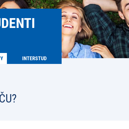
UDENTI
MY
INTERSTUD
ČU?