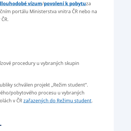
dlouhodobé vízum
/
povolení k pobytu
za
ačním portálu Ministerstva vnitra ČR nebo na
 ČR.
ízové procedury u vybraných skupin
ubliky schválen projekt „Režim student“.
ového/pobytového procesu u vybraných
kolách v ČR
zařazených do Režimu student
.
T