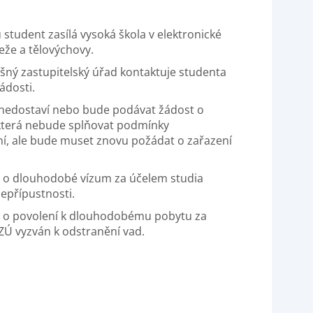
student zasílá vysoká škola v elektronické
eže a tělovýchovy.
ušný zastupitelský úřad kontaktuje studenta
ádosti.
nedostaví nebo bude podávat žádost o
která nebude splňovat podmínky
ní, ale bude muset znovu požádat o zařazení
i o dlouhodobé vízum za účelem studia
epřípustnosti.
i o povolení k dlouhodobému pobytu za
ZÚ vyzván k odstranění vad.