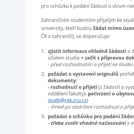
pro schůzku k podání žádosti o vízum ne
Zahraničním studentům přijatým ke studi
univerzity, kteří budou
žádat mimo územ
ČR v zahraničí), se doporučuje:
zjistit informace ohledně žádosti
o 
účelem studia
+ začít s přípravou d
- před rozhodnutím o přijetí ke studiu
požádat o vystavení originálů
potře
dokumenty:
- rozhodnutí o přijetí
(s žádostí o vys
oddělení fakulty)
- potvrzení o ubyto
study@rek.zcu.cz
)
- ihned po obdržení rozhodnutí o přije
požádat o schůzku pro podání žádos
- třeba zvolit vhodné načasování
s o