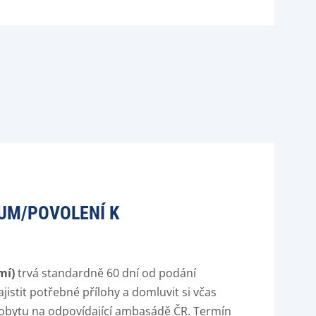
UM/POVOLENÍ K
mí)
trvá standardně 60 dní od podání
jistit potřebné přílohy a domluvit si včas
pobytu na odpovídající ambasádě ČR. Termín