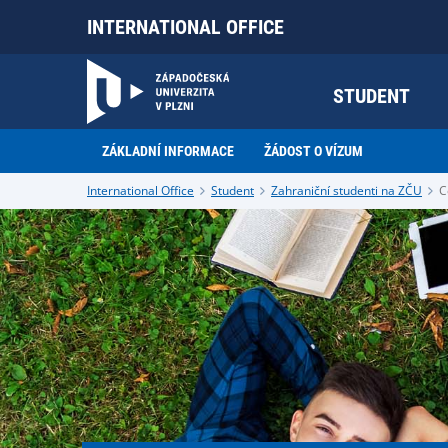
INTERNATIONAL OFFICE
STUDENT
ZÁKLADNÍ INFORMACE
ŽÁDOST O VÍZUM
International Office
Student
Zahraniční studenti na ZČU
C