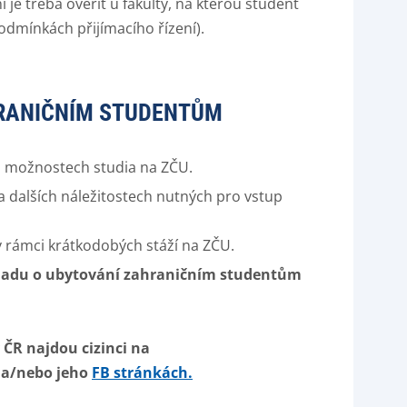
je třeba ověřit u fakulty, na kterou student
odmínkách přijímacího řízení).
RANIČNÍM STUDENTŮM
o možnostech studia na ZČU.
 dalších náležitostech nutných pro vstup
 rámci krátkodobých stáží na ZČU.
okladu o ubytování zahraničním studentům
ČR najdou cizinci na
a/nebo jeho
FB stránkách.