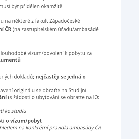
musí být přidělen okamžitě.
u na některé z fakult Západočeské
í ČR
(na zastupitelském úřadu/ambasádě
dlouhodobé vízum/povolení k pobytu za
okumentů
bných
dokladů
; nejčastěji se jedná o
tavení originálu se obraťte na Studijní
vání
(s žádostí o
ubytování se obraťte na IO:
tí ke studiu
ti o vízum/pobyt
hledem na konkrétní pravidla ambasády ČR