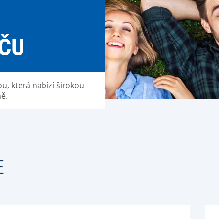
ČU
u, která nabízí širokou
ně.
E