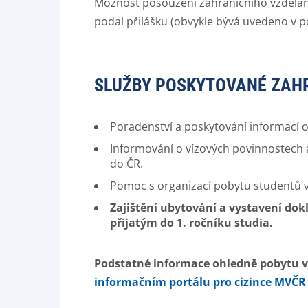
Možnost posouzení zahraničního vzdělání 
podal přilášku (obvykle bývá uvedeno v p
SLUŽBY POSKYTOVANÉ ZAH
Poradenství a poskytování informací 
Informování o vízových povinnostech a
do ČR.
Pomoc s organizací pobytu studentů v
Zajištění ubytování a vystavení d
přijatým do
1. ročníku studia.
Podstatné informace ohledně pobytu v 
informačním portálu pro cizince MVČR