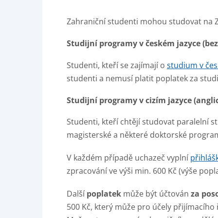
Zahraniční studenti mohou studovat na 
Studijní programy v českém jazyce (be
Studenti, kteří se zajímají o
studium v če
studenti a nemusí platit poplatek za stud
Studijní programy v cizím jazyce (ang
Studenti, kteří chtějí studovat paralelní s
magisterské a některé doktorské programy
V každém případě uchazeč vyplní
přihláš
zpracování ve výši min. 600 Kč (výše poplat
Další
poplatek
může být účtován
za pos
500 Kč, který může pro účely přijímacího ř