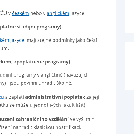
ZČU v
českém
nebo v
anglickém
jazyce.
zplatné studijní programy)
ském jazyce
, mají stejné podmínky jako čeští
ium.
lickém, zpoplatněné programy)
tudijní programy v angličtině (navazující
) - jsou povinni uhradit školné.
ku
a zaplatí
administrativní poplatek
za její
ku se může u jednotlivých fakult lišit).
ouzení zahraničního vzdělání
ve výši min.
ízení nahradit klasickou nostrifikaci.