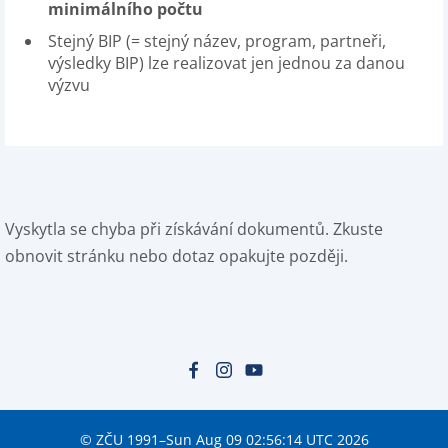
minimálního počtu
Stejný BIP (= stejný název, program, partneři,
výsledky BIP) lze realizovat jen jednou za danou
výzvu
Vyskytla se chyba při získávání dokumentů. Zkuste
obnovit stránku nebo dotaz opakujte později.
© ZČU 1991–Sun Aug 09 02:56:14 UTC 2026