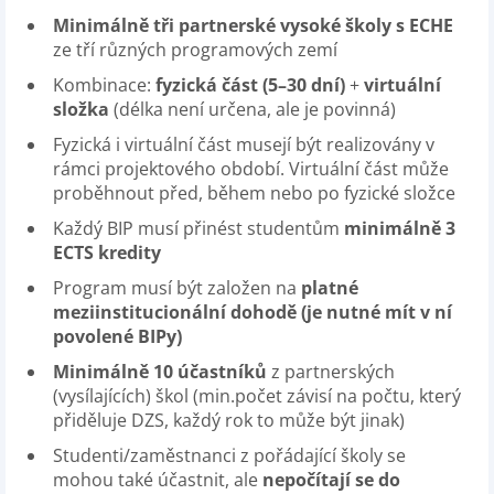
Minimálně tři partnerské vysoké školy s ECHE
ze tří různých programových zemí
Kombinace:
fyzická část (5–30 dní)
+
virtuální
složka
(délka není určena, ale je povinná)
Fyzická i virtuální část musejí být realizovány v
rámci projektového období. Virtuální část může
proběhnout před, během nebo po fyzické složce
Každý BIP musí přinést studentům
minimálně 3
ECTS kredity
Program musí být založen na
platné
meziinstitucionální dohodě (je nutné mít v ní
povolené BIPy)
Minimálně 10 účastníků
z partnerských
(vysílajících) škol (min.počet závisí na počtu, který
přiděluje DZS, každý rok to může být jinak)
Studenti/zaměstnanci z pořádající školy se
mohou také účastnit, ale
nepočítají se do