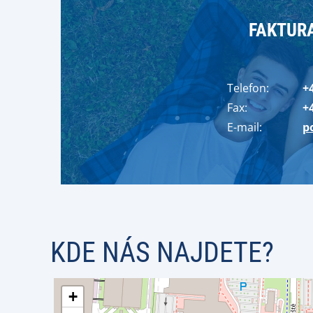
FAKTURA
Telefon:
+
Fax:
+
E-mail:
p
KDE NÁS NAJDETE?
+