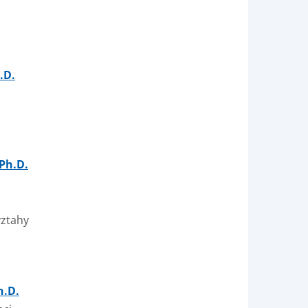
.D.
 Ph.D.
vztahy
h.D.