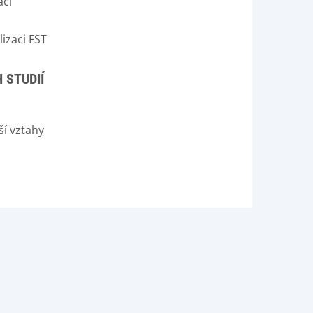
aci
izaci FST
 STUDIÍ
ší vztahy