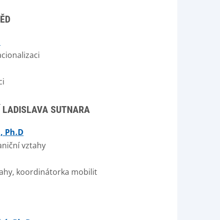
VĚD
.
cionalizaci
ci
Í LADISLAVA SUTNARA
, Ph.D
aniční vztahy
ahy, koordinátorka mobilit