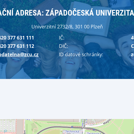
ČNÍ ADRESA: ZÁPADOČESKÁ UNIVERZITA
Univerzitní 2732/8, 301 00 Plzeň
420 377 631 111
IČ:
4
420 377 631 112
DIČ:
C
odatelna@zcu.cz
ID datové schránky:
z