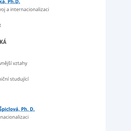
ká, Ph.D.
oj a internacionalizaci
t
CKÁ
nější vztahy
iční studující
Špiclová, Ph. D.
nacionalizaci