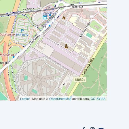
Leaflet
| Map data ©
OpenStreetMap
contributors,
CC-BY-SA