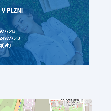
 V PLZNI
9777513
Z49777513
qfj9hj