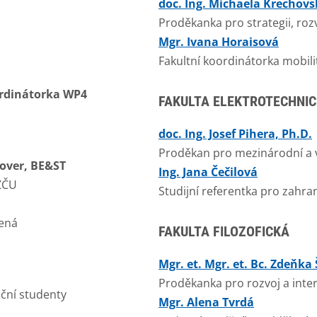
doc. Ing. Michaela Krechovs
Proděkanka pro strategii, rozv
Mgr. Ivana Horaisová
Fakultní koordinátorka mobili
rdinátorka WP4
FAKULTA ELEKTROTECHNI
doc. Ing. Josef Pihera, Ph.D.
Proděkan pro mezinárodní a v
over, BE&ST
Ing. Jana Čečilová
 ZČU
Studijní referentka pro zahran
lená
FAKULTA FILOZOFICKÁ
Mgr. et. Mgr. et. Bc. Zdeňka 
Proděkanka pro rozvoj a inter
ční studenty
Mgr. Alena Tvrdá