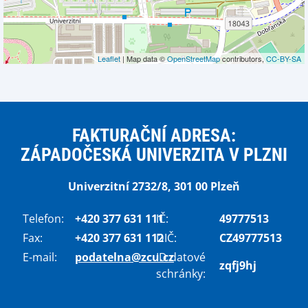
Leaflet
| Map data ©
OpenStreetMap
contributors,
CC-BY-SA
FAKTURAČNÍ ADRESA:
ZÁPADOČESKÁ UNIVERZITA V PLZNI
Univerzitní 2732/8, 301 00 Plzeň
Telefon:
+420 377 631 111
IČ:
49777513
Fax:
+420 377 631 112
DIČ:
CZ49777513
E-mail:
podatelna@zcu.cz
ID datové
zqfj9hj
schránky: