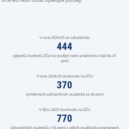
stránku nebo dotaz opakujte později.
V roce 2024/25 se uskutečnilo
444
výjezdů studentů ZČU na studijní nebo praktickou stáž do 41
zemí
V roce 2024/25 studovalo na ZČU
370
výměnných zahraničních studentů ze 30 zemí
V říjnu 2025 studovalo na ZČU
770
zahraničních studentů z 53 zemí v celých studijních programech